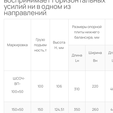
воспринимает горизонтальных
усилий ни в одном из
направлений
.
Размеры опорной
плиты нижнего
балансира, мм
Грузо
Высота
Маркировка
подъем
Н, мм
ность,т
Ширина
Дл
Длина
Lн
Вн
ШСОЧ-
ВП-
100
106
220
310
4
100±50
150±50
150
124,51
350
260
4