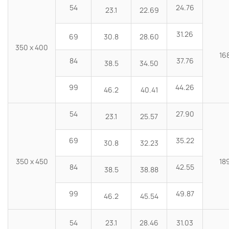
54
24.76
23.1
22.69
31.26
69
30.8
28.60
350 x 400
16
84
37.76
38.5
34.50
99
44.26
46.2
40.41
54
27.90
23.1
25.57
69
35.22
30.8
32.23
350 x 450
18
84
42.55
38.5
38.88
99
49.87
46.2
45.54
54
23.1
28.46
31.03