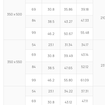
69
30.8
35.86
39.18
350 x 500
21
84
47.33
38.5
43.27
99
55.48
46.2
50.67
54
23.1
31.34
34.17
69
43.14
30.8
39.49
350 x 550
23
84
52.12
38.5
47.65
99
46.2
55.80
61.09
54
23.1
34.22
37.31
69
47.11
30.8
43.12