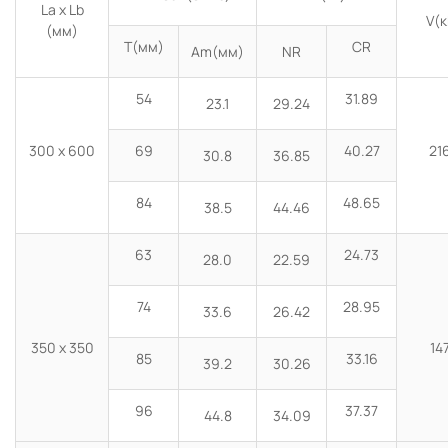
La x Lb
V(
(мм)
T(мм)
CR
Am(мм)
NR
54
31.89
23.1
29.24
300 x 600
69
40.27
21
30.8
36.85
84
48.65
38.5
44.46
63
24.73
28.0
22.59
74
28.95
33.6
26.42
350 x 350
14
85
33.16
39.2
30.26
96
37.37
44.8
34.09