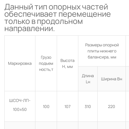
Данный тип опорных частей
обеспечивает перемещение
только в продольном
направлении.
Размеры опорной
плиты нижнего
балансира, мм
Грузо
Высота
Маркировка
подъем
Н, мм
ность,т
Длина
Ширина Вн
Lн
ШСОЧ-ЛП-
100
107
310
220
100±50