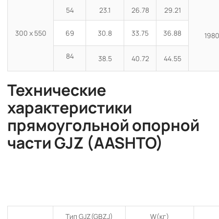
54
23.1
26.78
29.21
300 x 550
69
30.8
33.75
36.88
198
84
38.5
40.72
44.55
Технические
характеристики
прямоугольной опорной
части GJZ (AASHTO)
Тип GJZ(GBZJ)
W(кг)