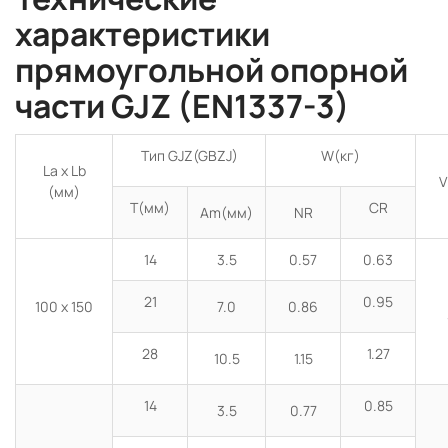
характеристики
прямоугольной опорной
части GJZ (EN1337-3)
Тип GJZ(GBZJ)
W(кг)
La x Lb
V
(мм)
T(мм)
CR
Am(мм)
NR
14
3.5
0.57
0.63
21
0.95
100 x 150
7.0
0.86
28
1.27
10.5
1.15
14
0.85
3.5
0.77