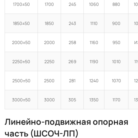
1700±50
1700
245
1060
880
1
1850±50
1850
243
1110
900
1
2000±50
2000
258
1160
950
И
2250±50
2250
269
1190
1010
1
2500±50
2500
281
1240
1070
1
3000±50
3000
305
1350
1170
1
Линейно-подвижная опорная
часть (ШСОЧ-ЛП)