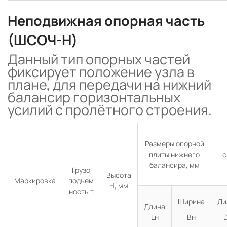
Неподвижная опорная часть
(ШСОЧ-Н)
Данный тип опорных частей
фиксирует положение узла в
плане, для передачи на нижний
балансир горизонтальных
усилий с пролётного строения.
Размеры опорной
плиты нижнего
с
балансира, мм
Грузо
Высота
Маркировка
подъем
Н, мм
ность,т
Ширина
Ди
Длина
Lн
Вн
D