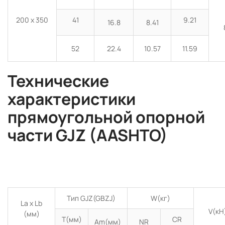
200 x 350
41
9.21
16.8
8.41
52
22.4
10.57
11.59
Технические
характеристики
прямоугольной опорной
части GJZ (AASHTO)
Тип GJZ(GBZJ)
W(кг)
La x Lb
V(кН
(мм)
T(мм)
CR
Am(мм)
NR