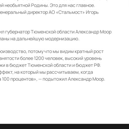
й необъятной Родины. Это для нас главное.
 генеральный директор АО «Стальмост» Игорь
ил губернатор Тюменской области Александр Моор
 планы на дальнейшую модернизацию.
оизводство, потому что мы видим кратный рост
анятости более 1200 человек, высокий уровень
жи в бюджет Тюменской области и бюджет РФ.
ффект, на который мы рассчитываем, когда
а 100 процентов», — подытожил Александр Моор.