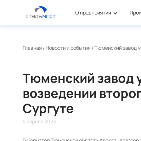
О предприятии
Про
Главная
/
Новости и события
/
Тюменский завод уч
Тюменский завод у
возведении второг
Сургуте
5 апреля 2023
Губернатор Тюменской области Александр Моор 