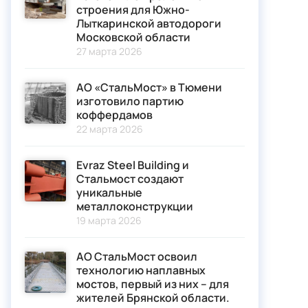
строения для Южно-
Лыткаринской автодороги
Московской области
27 марта 2026
АО «СтальМост» в Тюмени
изготовило партию
коффердамов
22 марта 2026
Evraz Steel Building и
Стальмост создают
уникальные
металлоконструкции
19 марта 2026
АО СтальМост освоил
технологию наплавных
мостов, первый из них – для
жителей Брянской области.