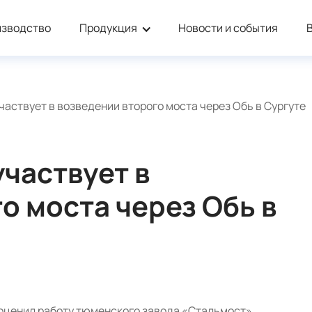
изводство
Продукция
Новости и события
аствует в возведении второго моста через Обь в Сургуте
частвует в
о моста через Обь в
оценил работу тюменского завода «Стальмост».