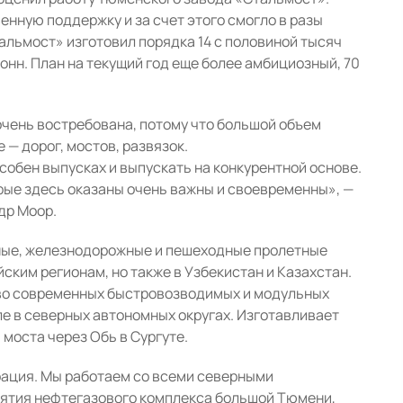
нную поддержку и за счет этого смогло в разы
альмост» изготовил порядка 14 с половиной тысяч
тонн. План на текущий год еще более амбициозный, 70
очень востребована, потому что большой объем
 — дорог, мостов, развязок.
особен выпусках и выпускать на конкурентной основе.
рые здесь оказаны очень важны и своевременны», —
др Моор.
ые, железнодорожные и пешеходные пролетные
ским регионам, но также в Узбекистан и Казахстан.
тво современных быстровозводимых и модульных
ле в северных автономных округах. Изготавливает
моста через Обь в Сургуте.
рация. Мы работаем со всеми северными
иятия нефтегазового комплекса большой Тюмени,