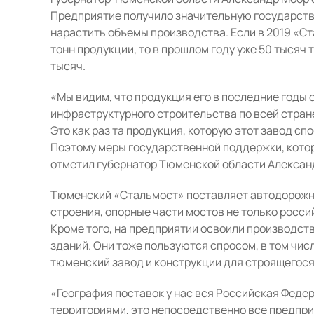
Предприятие получило значительную государстве
нарастить объемы производства. Если в 2019 «Ст
тонн продукции, то в прошлом году уже 50 тысяч 
тысяч.
«Мы видим, что продукция его в последние годы 
инфраструктурного строительства по всей стране
Это как раз та продукция, которую этот завод сп
Поэтому меры государственной поддержки, кото
отметил губернатор Тюменской области Алексан
Тюменский «Стальмост» поставляет автодорожн
строения, опорные части мостов не только россий
Кроме того, на предприятии освоили производс
зданий. Они тоже пользуются спросом, в том чис
тюменский завод и конструкции для строящегося 
«География поставок у нас вся Российская Феде
территориями, это непосредственно все предпр